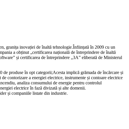
n, granița inovației de înaltă tehnologie.Înființată în 2009 cu un
mpania a obținut „certificarea națională de întreprindere de înaltă
software” și certificarea de întreprindere „3A” eliberată de Ministerul
0 de produse în opt categorii;Acesta implică grămada de încărcare și
e contorizare a energiei electrice, instrumente și contoare electrice
incendiu, analiza consumului de energie pentru controlul
nergiei electrice în fază divizată și alte domenii.
ider și companiile listate din industrie.