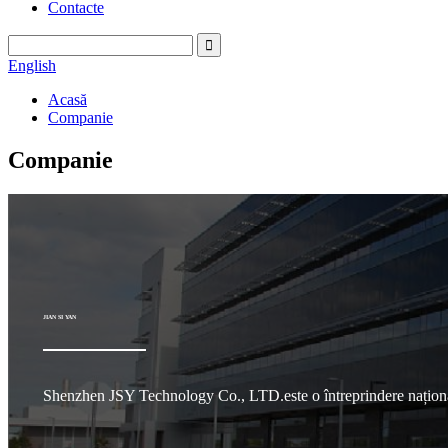
Contacte
English
Acasă
Companie
Companie
JIAN SI YAN
Shenzhen JSY Technology Co., LTD.este o întreprindere națională d