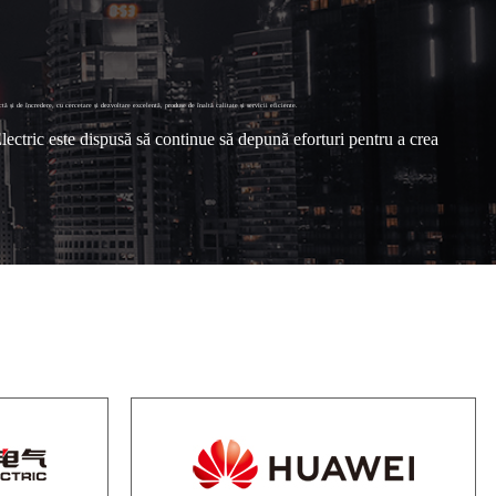
ă și de încredere, cu cercetare și dezvoltare excelentă, produse de înaltă calitate și servicii eficiente.
 Electric este dispusă să continue să depună eforturi pentru a crea