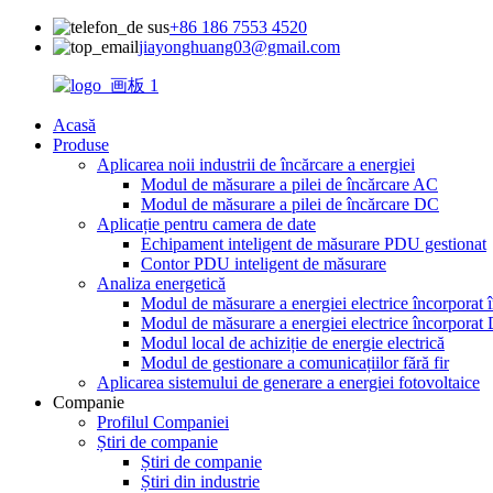
+86 186 7553 4520
jiayonghuang03@gmail.com
Acasă
Produse
Aplicarea noii industrii de încărcare a energiei
Modul de măsurare a pilei de încărcare AC
Modul de măsurare a pilei de încărcare DC
Aplicație pentru camera de date
Echipament inteligent de măsurare PDU gestionat
Contor PDU inteligent de măsurare
Analiza energetică
Modul de măsurare a energiei electrice încorporat î
Modul de măsurare a energiei electrice încorporat
Modul local de achiziție de energie electrică
Modul de gestionare a comunicațiilor fără fir
Aplicarea sistemului de generare a energiei fotovoltaice
Companie
Profilul Companiei
Știri de companie
Știri de companie
Știri din industrie