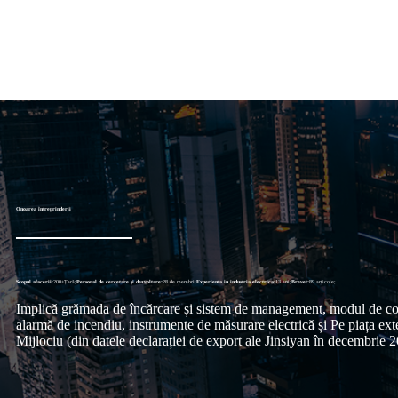
Onoarea întreprinderii
Scopul afacerii:
200+Țară;
Personal de cercetare și dezvoltare:
28 de membri;
Experienta in industria electrica:
13 ani;
Brevet:
89 articole;
Implică grămada de încărcare și sistem de management, modul de conto
alarmă de incendiu, instrumente de măsurare electrică și Pe piața exte
Mijlociu (din datele declarației de export ale Jinsiyan în decembrie 