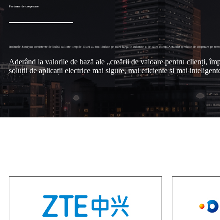
Partener de cooperare
Produsele Jiansiyan consistente de înaltă calitate timp de 13 ani au fost lăudate pe scară largă în industrie și de către clienți.A stabilit o relație de cooperare pe 
Aderând la valorile de bază ale „creării de valoare pentru clienți, împă
soluții de aplicații electrice mai sigure, mai eficiente și mai inteligent