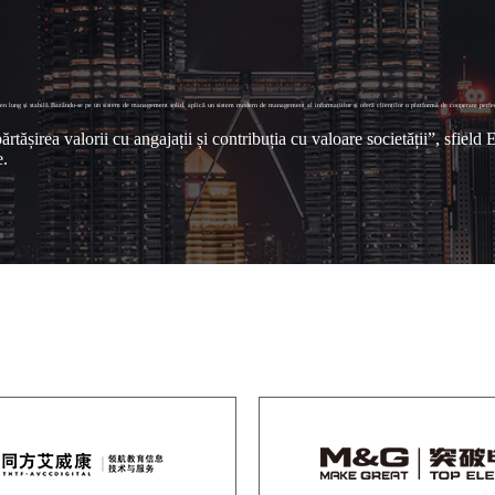
termen lung și stabilă.Bazându-se pe un sistem de management solid, aplică un sistem modern de management al informațiilor și oferă clienților o platformă de cooperare perfect
rtășirea valorii cu angajații și contribuția cu valoare societății”, sfield
e.