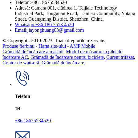
Telefon:+86 18675534520
Adresă: Camera 901, clădirea 1, Taijiale Technology
Industrial Park, Tongguan Road, Tianliao Community, Yutang
Street, Guangming District, Shenzhen, China.
Whatsapp:+86 186 7553 4520
Email:jiayonghuang03@gmail.com
© Copyright - 2010-2023: Toate drepturile rezervate.
Produse fierbinți
-
Harta site-ului
-
AMP Mobile
Grămadă de încărcare a mașinii
,
Modul de măsurare a pilei de
încărcare AC
,
Grămadă de încărcare pentru biciclete
,
Curent trifazat
,
Contor de watt-oră
,
Grămadă de încărcare
,
Telefon
Tel
+86 18675534520