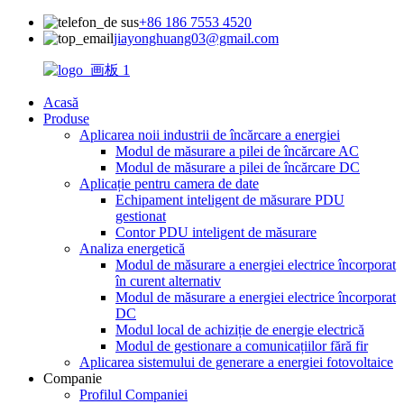
+86 186 7553 4520
jiayonghuang03@gmail.com
Acasă
Produse
Aplicarea noii industrii de încărcare a energiei
Modul de măsurare a pilei de încărcare AC
Modul de măsurare a pilei de încărcare DC
Aplicație pentru camera de date
Echipament inteligent de măsurare PDU
gestionat
Contor PDU inteligent de măsurare
Analiza energetică
Modul de măsurare a energiei electrice încorporat
în curent alternativ
Modul de măsurare a energiei electrice încorporat
DC
Modul local de achiziție de energie electrică
Modul de gestionare a comunicațiilor fără fir
Aplicarea sistemului de generare a energiei fotovoltaice
Companie
Profilul Companiei