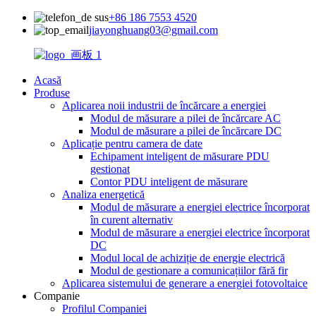
+86 186 7553 4520
jiayonghuang03@gmail.com
Acasă
Produse
Aplicarea noii industrii de încărcare a energiei
Modul de măsurare a pilei de încărcare AC
Modul de măsurare a pilei de încărcare DC
Aplicație pentru camera de date
Echipament inteligent de măsurare PDU
gestionat
Contor PDU inteligent de măsurare
Analiza energetică
Modul de măsurare a energiei electrice încorporat
în curent alternativ
Modul de măsurare a energiei electrice încorporat
DC
Modul local de achiziție de energie electrică
Modul de gestionare a comunicațiilor fără fir
Aplicarea sistemului de generare a energiei fotovoltaice
Companie
Profilul Companiei