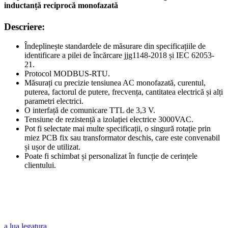
inductanță reciprocă monofazată
Descriere:
Îndeplinește standardele de măsurare din specificațiile de
identificare a pilei de încărcare jjg1148-2018 și IEC 62053-
21.
Protocol MODBUS-RTU.
Măsurați cu precizie tensiunea AC monofazată, curentul,
puterea, factorul de putere, frecvența, cantitatea electrică și alți
parametri electrici.
O interfață de comunicare TTL de 3,3 V.
Tensiune de rezistență a izolației electrice 3000VAC.
Pot fi selectate mai multe specificații, o singură rotație prin
miez PCB fix sau transformator deschis, care este convenabil
și ușor de utilizat.
Poate fi schimbat și personalizat în funcție de cerințele
clientului.
a lua legatura