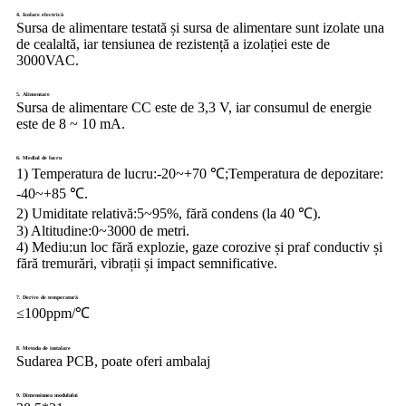
4. Izolare electrică
Sursa de alimentare testată și sursa de alimentare sunt izolate una
de cealaltă, iar tensiunea de rezistență a izolației este de
3000VAC.
5. Alimentare
Sursa de alimentare CC este de 3,3 V, iar consumul de energie
este de 8 ~ 10 mA.
6. Mediul de lucru
1) Temperatura de lucru:
-20~+70 ℃;Temperatura de depozitare:
-40~+85 ℃.
2) Umiditate relativă:
5~95%, fără condens (la 40 ℃).
3) Altitudine:
0~3000 de metri.
4) Mediu:
un loc fără explozie, gaze corozive și praf conductiv și
fără tremurări, vibrații și impact semnificative.
7. Derive de temperatură
≤100ppm/℃
8. Metoda de instalare
Sudarea PCB, poate oferi ambalaj
9. Dimensiunea modulului