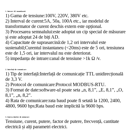
1. Intrare AC monofazată
1) Gama de tensiune:
100V, 220V, 380V etc.
2) Interval de curent:
5A, 50a, 100A etc., iar modelul de
transformator de curent deschis extern este opțional.
3) Procesarea semnalului:
este adoptat un cip special de măsurare
și este adoptat 24 de biți AD.
4) Capacitate de suprasarcină:
de 1,2 ori intervalul este
sustenabil;Curentul instantaneu (<20ms) este de 5 ori, tensiunea
este de 1,5 ori, iar intervalul nu este deteriorat.
5) impedanța de intrare:
canal de tensiune >1k Ω /v.
2. Interfață de comunicare
1) Tip de interfață:
Interfață de comunicație TTL unidirecțională
de 3,3 V.
2) Protocol de comunicare:
Protocol MODBUS-RTU.
3) Format de date:
software-ul poate seta „n, 8,1”, „E, 8,1”, „O,
8,1”, „n, 8,2”.
4) Rata de comunicare:
rata baud poate fi setată la 1200, 2400,
4800, 9600 bps;Rata baud este implicită la 9600 bps.
3. Ieșirea datelor de măsurare
Tensiune, curent, putere, factor de putere, frecvență, cantitate
electrică și alți parametri electrici.