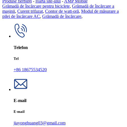
Produse fierbinți
-
Harta site-ului
-
AMP Mobile
Grămadă de încărcare pentru biciclete
,
Grămadă de încărcare a
mașinii
,
Curent trifazat
,
Contor de watt-oră
,
Modul de măsurare a
pilei de încărcare AC
,
Grămadă de încărcare
,
Telefon
Tel
+86 18675534520
E-mail
E-mail
jiayonghuang03@gmail.com