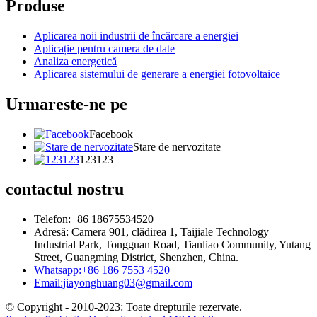
Produse
Aplicarea noii industrii de încărcare a energiei
Aplicație pentru camera de date
Analiza energetică
Aplicarea sistemului de generare a energiei fotovoltaice
Urmareste-ne pe
Facebook
Stare de nervozitate
123123
contactul nostru
Telefon:+86 18675534520
Adresă: Camera 901, clădirea 1, Taijiale Technology
Industrial Park, Tongguan Road, Tianliao Community, Yutang
Street, Guangming District, Shenzhen, China.
Whatsapp:+86 186 7553 4520
Email:jiayonghuang03@gmail.com
© Copyright - 2010-2023: Toate drepturile rezervate.