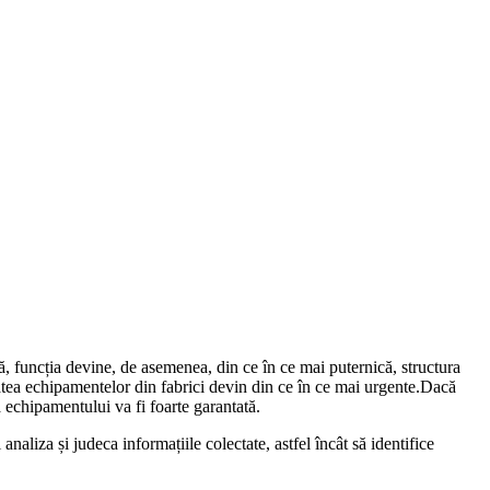
, funcția devine, de asemenea, din ce în ce mai puternică, structura
tatea echipamentelor din fabrici devin din ce în ce mai urgente.Dacă
a echipamentului va fi foarte garantată.
naliza și judeca informațiile colectate, astfel încât să identifice