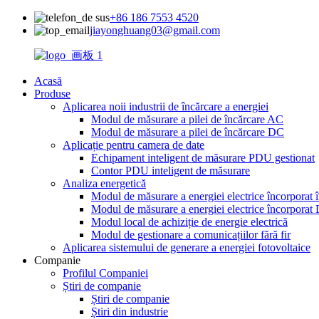
+86 186 7553 4520
jiayonghuang03@gmail.com
Acasă
Produse
Aplicarea noii industrii de încărcare a energiei
Modul de măsurare a pilei de încărcare AC
Modul de măsurare a pilei de încărcare DC
Aplicație pentru camera de date
Echipament inteligent de măsurare PDU gestionat
Contor PDU inteligent de măsurare
Analiza energetică
Modul de măsurare a energiei electrice încorporat î
Modul de măsurare a energiei electrice încorporat
Modul local de achiziție de energie electrică
Modul de gestionare a comunicațiilor fără fir
Aplicarea sistemului de generare a energiei fotovoltaice
Companie
Profilul Companiei
Știri de companie
Știri de companie
Știri din industrie