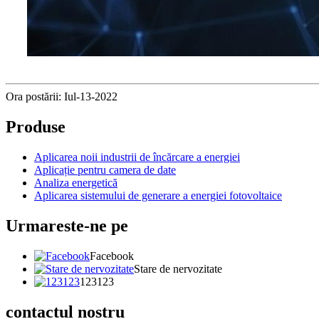
Ora postării: Iul-13-2022
Produse
Aplicarea noii industrii de încărcare a energiei
Aplicație pentru camera de date
Analiza energetică
Aplicarea sistemului de generare a energiei fotovoltaice
Urmareste-ne pe
Facebook
Stare de nervozitate
123123
contactul nostru