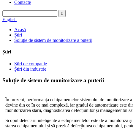
Contacte
English
Acasă
Știri
Soluție de sistem de monitorizare a puterii
Știri
Știri de companie
Știri din industrie
Soluție de sistem de monitorizare a puterii
În prezent, performanța echipamentelor sistemului de monitorizare a 
devine din ce în ce mai complexă, iar gradul de automatizare este din 
monitorizarea stării, diagnosticarea defecțiunilor și managementul săn
Scopul detectării inteligente a echipamentelor este de a monitoriza și 
starea echipamentului și să prezică defecțiunea echipamentului, pentru