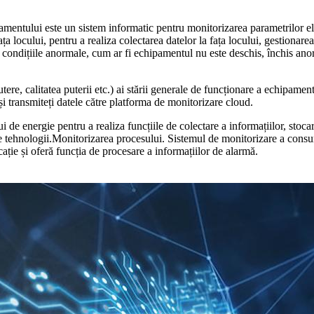
entului este un sistem informatic pentru monitorizarea parametrilor elect
 locului, pentru a realiza colectarea datelor la fața locului, gestionarea a
 condițiile anormale, cum ar fi echipamentul nu este deschis, închis anorm
tere, calitatea puterii etc.) ai stării generale de funcționare a echipament
 transmiteți datele către platforma de monitorizare cloud.
 energie pentru a realiza funcțiile de colectare a informațiilor, stocare
lte tehnologii.Monitorizarea procesului. Sistemul de monitorizare a consu
ție și oferă funcția de procesare a informațiilor de alarmă.