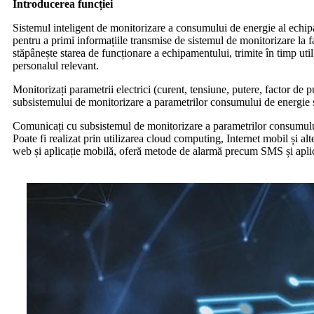
Introducerea funcției
Sistemul inteligent de monitorizare a consumului de energie al echipam
pentru a primi informațiile transmise de sistemul de monitorizare la fața
stăpânește starea de funcționare a echipamentului, trimite în timp util
personalul relevant.
Monitorizați parametrii electrici (curent, tensiune, putere, factor de pu
subsistemului de monitorizare a parametrilor consumului de energie și
Comunicați cu subsistemul de monitorizare a parametrilor consumului de
Poate fi realizat prin utilizarea cloud computing, Internet mobil și a
web și aplicație mobilă, oferă metode de alarmă precum SMS și aplica